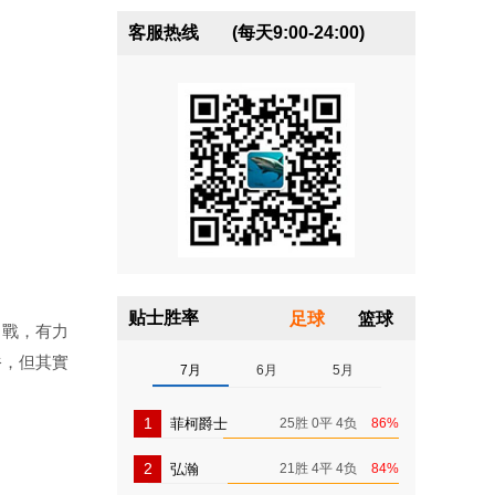
客服热线
(每天9:00-24:00)
贴士胜率
足球
篮球
出戰，有力
俗，但其實
7月
6月
5月
1
菲柯爵士
25
胜
0
平
4
负
86%
2
弘瀚
21
胜
4
平
4
负
84%