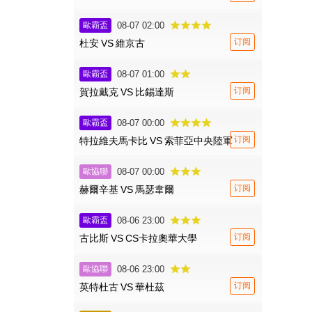
歐霸盃
08-07 02:00
订阅
杜安
VS
維京古
歐霸盃
08-07 01:00
订阅
賀拉戴克
VS
比錫達斯
歐霸盃
08-07 00:00
订阅
特拉維夫馬卡比
VS
索菲亞中央陸軍
歐協聯
08-07 00:00
订阅
赫爾辛基
VS
馬瑟韋爾
歐霸盃
08-06 23:00
订阅
古比斯
VS
CS卡拉奧華大學
歐協聯
08-06 23:00
订阅
英特杜古
VS
華杜茲