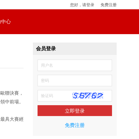
您好，请登录
免费注册
助中心
会员登录
畢歐聯決賽，
統領中前場。
是最具大賽經
免费注册