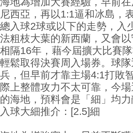
海地為增加大賽經驗，早前在
尼西亞，再以1:1逼和冰島，
總入球2球或以下的走勢，入
法粗枝大葉的新西蘭，又會以
相隔16年，藉今屆擴大比賽
輕鬆取得決賽周入場券。球隊
兵，但早前才靠主場4:1打敗
際上整體攻力不太可靠，今場
的海地，預料會是「細」均力
入球大細推介：[2.5]細