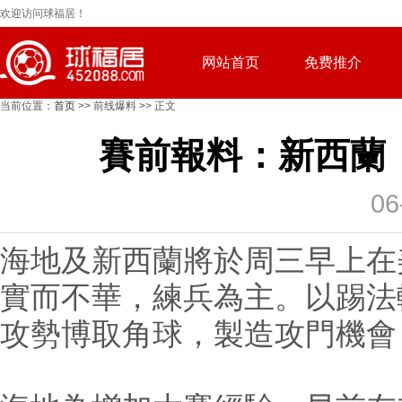
欢迎访问球福居！
网站首页
免费推介
当前位置：
首页
>> 前线爆料 >> 正文
賽前報料：新西蘭
06
海地及新西蘭將於周三早上在
實而不華，練兵為主。以踢法
攻勢博取角球，製造攻門機會