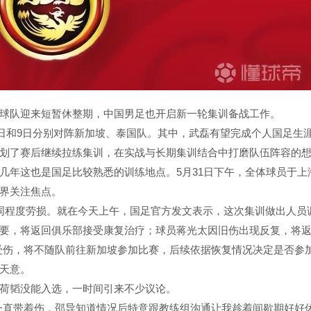
球队迎来短暂休整期，中国男足也开启新一轮集训备战工作。
5日和9日分别对阵新加坡、泰国队。其中，武磊有望完成个人国足生
划了赛后继续拉练集训，在实战与长期集训结合中打磨队伍阵容的
几年这也是国足比较熟悉的训练地点。5月31日下午，全体球员于上
界关注焦点。
同程度劳损。就在今天上午，国足官方发文表示，这次集训做出人员
要，将返回俱乐部接受康复治疗；球员蒋光太因旧伤出现反复，将
受伤，将不随队前往新加坡参加比赛，后续依据恢复情况决定是否参
天意。
荷韬没能入选，一时间引来不少议论。
一直带着伤，邵导知道情况后特意跟教练组沟通让我趁着间歇期好好