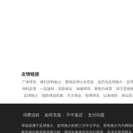
友情链接
广体球讯
|
烽行好料贴士
|
辉煌足球心水竞技
|
金巴伦足球推介
|
足
鸿利足球
|
一品波经
|
竞彩体坛
|
海顿球讯
|
新势力体育
|
球王竞猜
|
足球骑士
|
德胜球道内幕
|
天王球会
|
智博球讯
|
山海球经
|
体坛高
消费流程
如何充值
不中返还
支付问题
-
-
-
球福居属于足球推介、篮球推介的第三方中立平台。所有推介均为网络
购买者在购买相关推介时，请综合参考信息自行筛选，并决定是否跟从。 cop