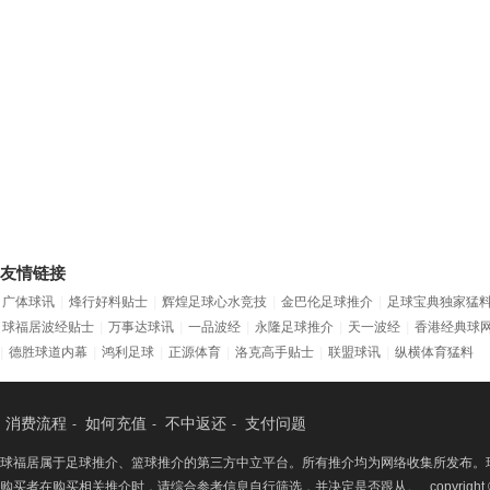
友情链接
广体球讯
|
烽行好料贴士
|
辉煌足球心水竞技
|
金巴伦足球推介
|
足球宝典独家猛
球福居波经贴士
|
万事达球讯
|
一品波经
|
永隆足球推介
|
天一波经
|
香港经典球
|
德胜球道内幕
|
鸿利足球
|
正源体育
|
洛克高手贴士
|
联盟球讯
|
纵横体育猛料
消费流程
如何充值
不中返还
支付问题
-
-
-
球福居属于足球推介、篮球推介的第三方中立平台。所有推介均为网络收集所发布。
购买者在购买相关推介时，请综合参考信息自行筛选，并决定是否跟从。 copyright 