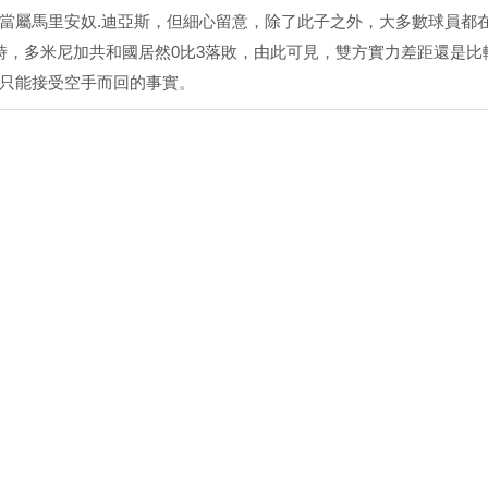
屬馬里安奴.迪亞斯，但細心留意，除了此子之外，大多數球員都
時，多米尼加共和國居然0比3落敗，由此可見，雙方實力差距還是比
只能接受空手而回的事實。