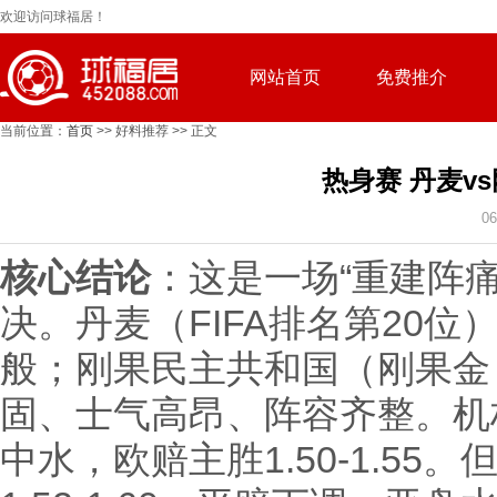
欢迎访问球福居！
网站首页
免费推介
当前位置：
首页
>> 好料推荐 >> 正文
热身赛 丹麦v
06
核心结论
：这是一场“重建阵痛
决。丹麦（FIFA排名第20
般；刚果民主共和国（刚果金，
固、士气高昂、阵容齐整。机
中水，欧赔主胜1.50-1.5