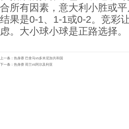
合所有因素，意大利小胜或平
结果是0-1、1-1或0-2。竞
虑。大小球小球是正路选择。
上一条：
热身赛 巴拿马vs多米尼加共和国
下一条：
热身赛 荷兰vs阿尔及利亚