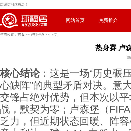
欢迎访问球福居！
网站首页
免费推介
当前位置：
首页
>> 好料推荐 >> 正文
热身赛 卢
06
核心结论
：这是一场“历史碾压
心缺阵”的典型矛盾对决。意大
交锋占绝对优势，但本次以平均年
战，默契为零；卢森堡（FIF
乏力，但近期状态回暖、阵容