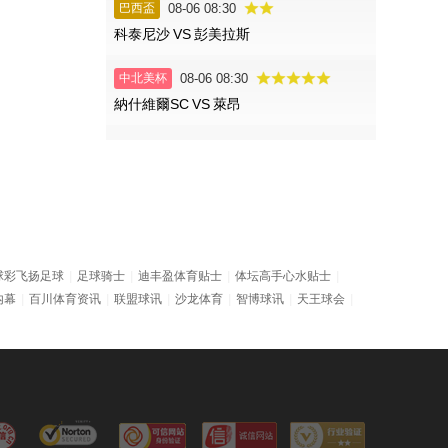
巴西盃
08-06 08:30
科泰尼沙
VS
彭美拉斯
中北美杯
08-06 08:30
納什維爾SC
VS
萊昂
球彩飞扬足球
|
足球骑士
|
迪丰盈体育贴士
|
体坛高手心水贴士
|
内幕
|
百川体育资讯
|
联盟球讯
|
沙龙体育
|
智博球讯
|
天王球会
|