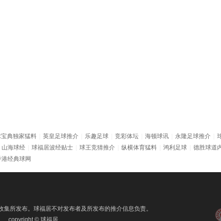
球宝典独家猛料
|
英皇足球推介
|
乐趣足球
|
竞彩体坛
|
海顿球讯
|
永隆足球推介
|
山海球经
|
球福居波经贴士
|
球王竞猜推介
|
纵横体育猛料
|
鸿利足球
|
德胜球道
香港经典球网
收集所发布。球福居不对发布者及所发布的推介信息负责。
yright © 球福居