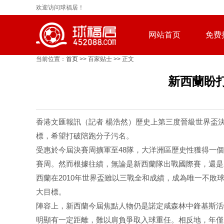
欢迎访问球福居！
网站首页
免费
当前位置：
首页
>> 百家贴士 >> 正文
新西蘭盼
香港文匯報訊（記者 楊浩然）歷史上第三度晉級世界盃
標，希望打破陪跑分子污名。
受惠於今屆決賽周擴軍至48隊，大洋洲區歷史性獲得一
賽周。然而根據往績，無論是新西蘭隊出戰國際賽，還是
西蘭在2010年世界盃雖以三戰全和成績，成為唯一不
大目標。
陣容上，新西蘭今屆焦點人物仍是諾定咸森林中鋒基斯活
明顯有一定距離，難以肩負爭取入球重任。相反地，年僅