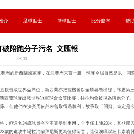
推介
足球贴士
篮球贴士
比分赔率
帮
打破陪跑分子污名_文匯報
06-03
決賽周的新西蘭國家隊，在決賽周未嘗一勝，球隊今屆自然是以「開
個直接晉級世界盃席位，新西蘭亦把握機會以全勝姿態出線，隊史第
新西蘭球隊出戰世界冠軍球會盃等比賽，往往均會被視為陪跑分子
敗球隊，但他們在決賽周依然未曾取得過勝利，故爭取「開齋」肯定是
特，但這名34歲球員今季不算受到重用，全季僅上陣20次，其狀態
23歲的進攻中場拉治蘭拜尼斯更為值得留意，這位澳職聯紐卡素噴