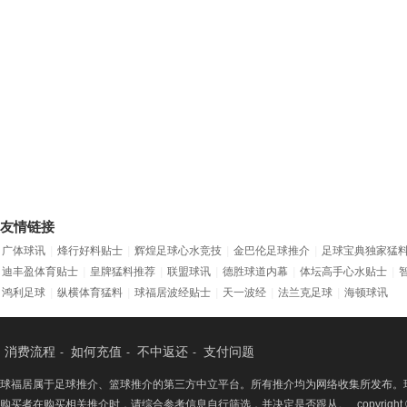
友情链接
广体球讯
|
烽行好料贴士
|
辉煌足球心水竞技
|
金巴伦足球推介
|
足球宝典独家猛
迪丰盈体育贴士
|
皇牌猛料推荐
|
联盟球讯
|
德胜球道内幕
|
体坛高手心水贴士
|
鸿利足球
|
纵横体育猛料
|
球福居波经贴士
|
天一波经
|
法兰克足球
|
海顿球讯
消费流程
如何充值
不中返还
支付问题
-
-
-
球福居属于足球推介、篮球推介的第三方中立平台。所有推介均为网络收集所发布。
购买者在购买相关推介时，请综合参考信息自行筛选，并决定是否跟从。 copyright 