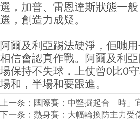
選，加普、雷恩達斯狀態一般
選，創造力成疑。
阿爾及利亞踢法硬淨，佢哋用
相信會認真作戰。阿爾及利亞
場保持不失球，上仗曾0比0守
場和，半場和要跟進。
上一条：
國際賽：中堅掘起合「時」宜
下一条：
熱身賽：大幅輪換防主力受傷