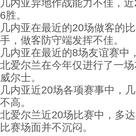
几内亚异地作战能力不佳，近
6胜。
几内亚在最近的20场做客的
手，做客防守端发挥不佳。
几内亚在最近的8场友谊赛中，
北爱尔兰在今年仅进行了一场
威尔士。
几内亚近20场各项赛事中，几
不高。
北爱尔兰近20场比赛中，多达
比赛场面并不沉闷。