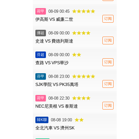
荷甲
08-09 00:45
订阅
伊高斯
VS
威廉二世
挪超
08-09 00:00
订阅
史達
VS
費德列斯達
芬超
08-09 00:00
订阅
查路
VS
VPS華沙
芬甲
08-08 23:00
订阅
SJK學院
VS
PK35萬塔
荷甲
08-08 22:30
订阅
NEC尼美根
VS
泰斯達
韓K聯
08-08 19:00
全北汽車
VS
濟州SK