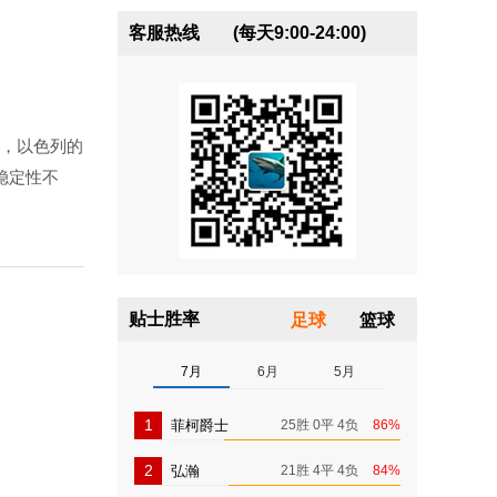
客服热线
(每天9:00-24:00)
兰，以色列的
，稳定性不
贴士胜率
足球
篮球
7月
6月
5月
1
菲柯爵士
25
胜
0
平
4
负
86%
2
弘瀚
21
胜
4
平
4
负
84%