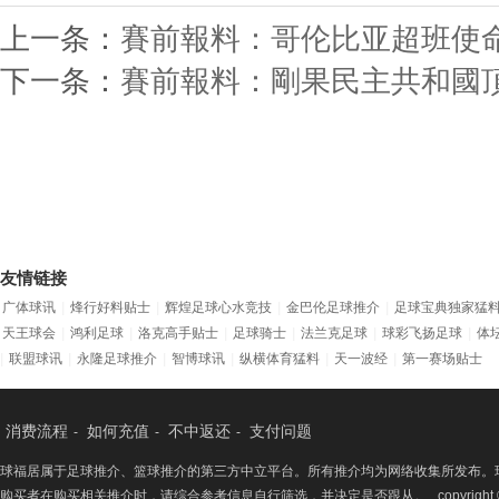
上一条：
賽前報料：哥伦比亚超班使
下一条：
賽前報料：剛果民主共和國
友情链接
广体球讯
|
烽行好料贴士
|
辉煌足球心水竞技
|
金巴伦足球推介
|
足球宝典独家猛
天王球会
|
鸿利足球
|
洛克高手贴士
|
足球骑士
|
法兰克足球
|
球彩飞扬足球
|
体
|
联盟球讯
|
永隆足球推介
|
智博球讯
|
纵横体育猛料
|
天一波经
|
第一赛场贴士
消费流程
如何充值
不中返还
支付问题
-
-
-
球福居属于足球推介、篮球推介的第三方中立平台。所有推介均为网络收集所发布。
购买者在购买相关推介时，请综合参考信息自行筛选，并决定是否跟从。 copyright 