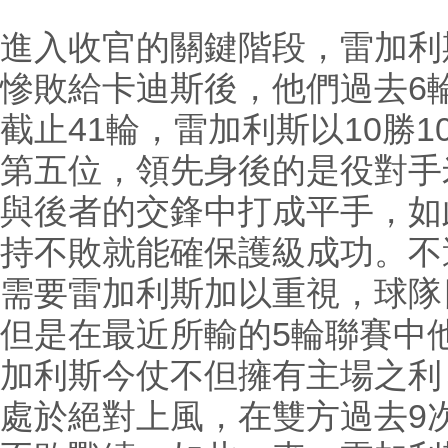
進入收官的關鍵階段，雷加利
慘敗給卡迪斯後，他們過去6
截止41輪，雷加利斯以10勝
第五位，領先身後的是役對手
與後者的交鋒中打成平手，如
持不敗就能確保護級成功。不
需要雷加利斯加以重視，球隊目
但是在最近所輸的5輪聯賽中
加利斯今仗不但擁有主場之利
處於絕對上風，在雙方過去9