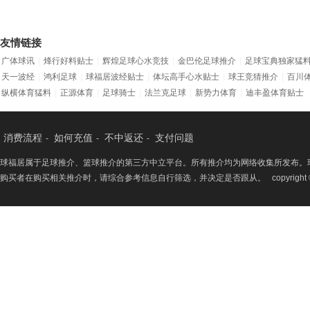
友情链接
广体球讯
|
烽行好料贴士
|
辉煌足球心水竞技
|
金巴伦足球推介
|
足球宝典独家猛
天一波经
|
鸿利足球
|
球福居波经贴士
|
体坛高手心水贴士
|
球王竞猜推介
|
百川
纵横体育猛料
|
正源体育
|
足球骑士
|
法兰克足球
|
新势力体育
|
迪丰盈体育贴士
消费流程
如何充值
不中返还
支付问题
-
-
-
球福居属于足球推介、篮球推介的第三方中立平台。所有推介均为网络收集所发布。
购买者在购买相关推介时，请综合参考信息自行筛选，并决定是否跟从。 copyright 