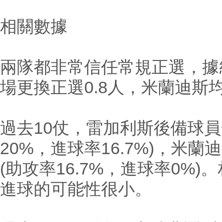
相關數據
兩隊都非常信任常規正選，據
場更換正選0.8人，米蘭迪斯均
過去10仗，雷加利斯後備球員
20%，進球率16.7%)，米
(助攻率16.7%，進球率0%
進球的可能性很小。