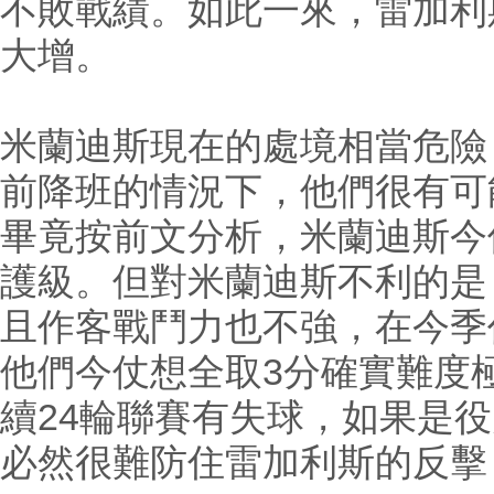
不敗戰績。如此一來，雷加利
大增。
米蘭迪斯現在的處境相當危險
前降班的情況下，他們很有可
畢竟按前文分析，米蘭迪斯今
護級。但對米蘭迪斯不利的是
且作客戰鬥力也不強，在今季
他們今仗想全取3分確實難度
續24輪聯賽有失球，如果是
必然很難防住雷加利斯的反擊