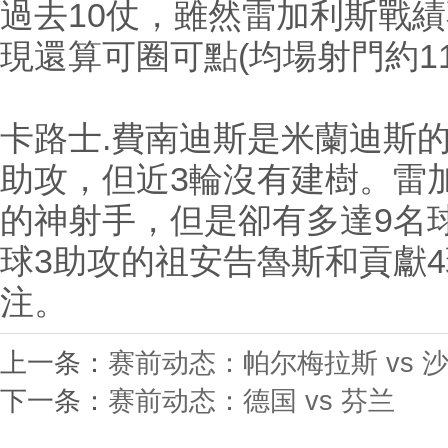
過去10仗，雖然雷加利斯戰
現還算可圈可點(均場射門約1
卡路士.費南迪斯是米蘭迪斯的
助攻，但近3輪沒有建樹。雷
的神射手，但是卻有多達9名
球3助攻的祖安告魯斯和貢獻4
注。
上一条：
赛前动态：帕尔梅拉斯 vs 
下一条：
赛前动态：德国 vs 芬兰