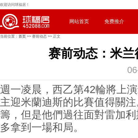
欢迎访问球福居！
网站首页
免费推介
当前位置：
首页
>> 赛前动态 >> 正文
赛前动态：米兰德
06
週一凌晨，西乙第42輪將上
主迎米蘭迪斯的比賽值得關注
籌，但是他們過往面對雷加利
多拿到一場和局。