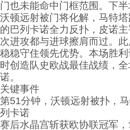
门也未能命中门框范围。下半
沃顿远射被门将化解，马特塔
的巴列卡诺全力反扑，皮诺主
次进攻都与进球擦肩而过。此
稳稳守住领先优势。本场胜利
时创造队史欧战最佳战绩，全
诺。
关键事件
第51分钟，沃顿远射被扑，马
列卡诺
赛后水晶宫斩获欧协联冠军，