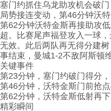
塞门约抓住乌龙助攻机会破门
局势接连变动，第46分钟沃
第62分钟沃特金斯再接助攻
超。比赛尾声福登攻入一球，
无效。此后两队再无得分建树
事结束，曼城1-2不敌阿斯顿
关键事件
第23分钟，塞门约破门得分，
第46分钟，沃特金斯门前抢点
第62分钟，沃特金斯低射再下
精彩瞬间