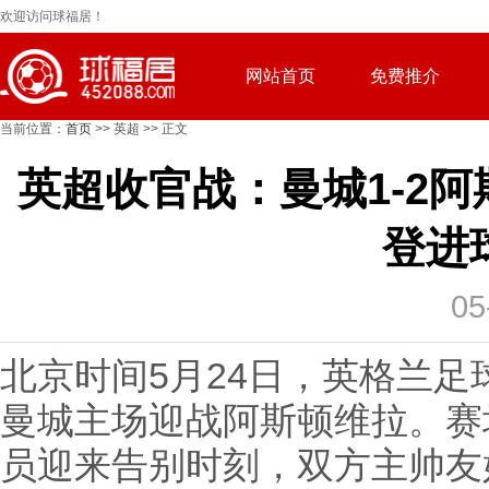
欢迎访问球福居！
网站首页
免费推介
当前位置：
首页
>> 英超 >> 正文
英超收官战：曼城1-2
登进
05
北京时间5月24日，英格兰足
曼城主场迎战阿斯顿维拉。赛
员迎来告别时刻，双方主帅友