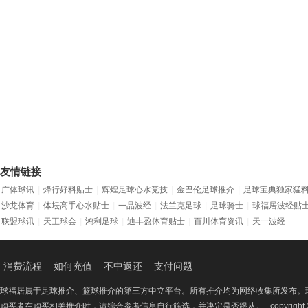
友情链接
广体球讯
|
烽行好料贴士
|
辉煌足球心水竞技
|
金巴伦足球推介
|
足球宝典独家猛
沙龙体育
|
体坛高手心水贴士
|
一品波经
|
法兰克足球
|
足球骑士
|
球福居波经贴
联盟球讯
|
天王球会
|
鸿利足球
|
迪丰盈体育贴士
|
百川体育资讯
|
天一波经
消费流程
如何充值
不中返还
支付问题
-
-
-
球福居属于足球推介、篮球推介的第三方中立平台。所有推介均为网络收集所发布。
购买者在购买相关推介时，请综合参考信息自行筛选，并决定是否跟从。 copyright 