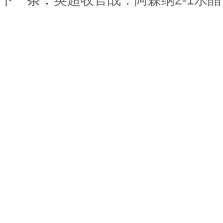
下一条：
英超收官战：阿森纳2-1水晶