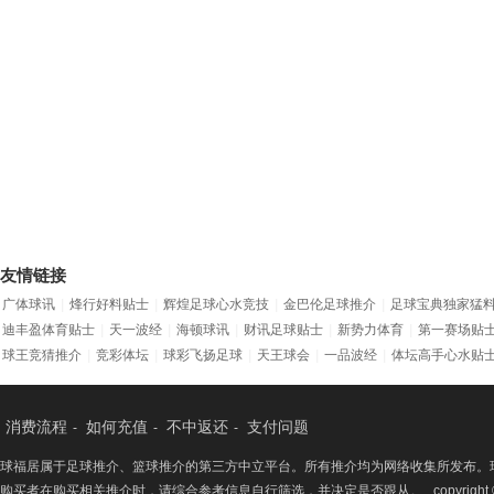
友情链接
广体球讯
|
烽行好料贴士
|
辉煌足球心水竞技
|
金巴伦足球推介
|
足球宝典独家猛
迪丰盈体育贴士
|
天一波经
|
海顿球讯
|
财讯足球贴士
|
新势力体育
|
第一赛场贴
球王竞猜推介
|
竞彩体坛
|
球彩飞扬足球
|
天王球会
|
一品波经
|
体坛高手心水贴
消费流程
如何充值
不中返还
支付问题
-
-
-
球福居属于足球推介、篮球推介的第三方中立平台。所有推介均为网络收集所发布。
购买者在购买相关推介时，请综合参考信息自行筛选，并决定是否跟从。 copyright 