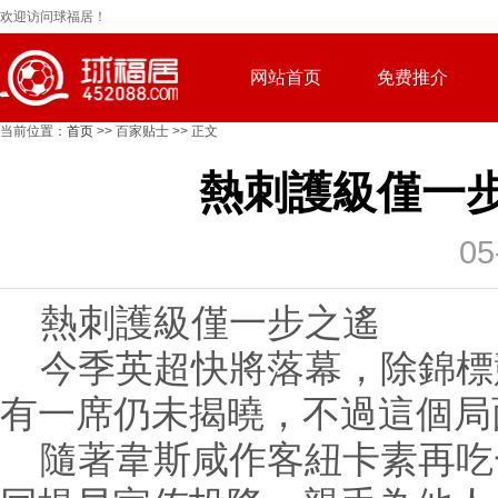
欢迎访问球福居！
网站首页
免费推介
当前位置：
首页
>> 百家贴士 >> 正文
熱刺護級僅一
05
熱刺護級僅一步之遙
今季英超快將落幕，除錦標
有一席仍未揭曉，不過這個局
隨著韋斯咸作客紐卡素再吃