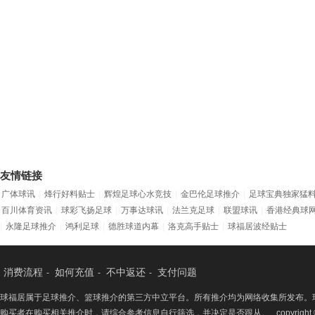
友情链接
广体球讯
|
烽行好料贴士
|
辉煌足球心水竞技
|
金巴伦足球推介
|
足球宝典独家猛
百川体育资讯
|
球彩飞扬足球
|
万事达球讯
|
法兰克足球
|
联盟球讯
|
香港经典球
|
永隆足球推介
|
鸿利足球
|
德胜球道内幕
|
洛克高手贴士
|
球福居波经贴士
消费流程
如何充值
不中返还
支付问题
-
-
-
球福居属于足球推介、篮球推介的第三方中立平台。所有推介均为网络收集所发布。
购买者在购买相关推介时，请综合参考信息自行筛选，并决定是否跟从。 copyright 