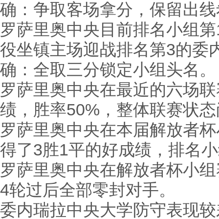
确：争取客场拿分，保留出线
罗萨里奥中央目前排名小组第
役坐镇主场迎战排名第3的委
确：全取三分锁定小组头名。
罗萨里奥中央在最近的六场联
绩，胜率50%，整体联赛状态
罗萨里奥中央在本届解放者杯
得了3胜1平的好成绩，排名
罗萨里奥中央在解放者杯小组
4轮过后全部零封对手。
委内瑞拉中央大学防守表现较