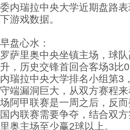
委内瑞拉中央大学近期盘路表
下游戏数据。
早盘心水：
罗萨里奥中央坐镇主场，球队
升，历史交锋首回合客场3比
内瑞拉中央大学排名小组第3
守端漏洞巨大，从双方赛程来
场阿甲联赛是一周之后，反而
国内联赛需要争夺，结合双方
里奥主场至少赢2球以上。