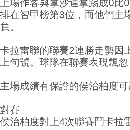
上場作客與拿沙連拿踢成0比
排在智甲榜第3位，而他們主場
負。
卡拉雷聯的聯賽2連勝走勢因
上句號。球隊在聯賽表現飄忽，
主場成績有保證的侯治柏度可
對賽
侯治柏度對上4次聯賽鬥卡拉雷