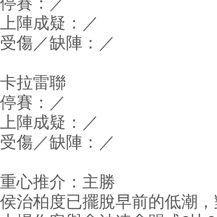
停賽：／
上陣成疑：／
受傷／缺陣：／
卡拉雷聯
停賽：／
上陣成疑：／
受傷／缺陣：／
重心推介：主勝
侯治柏度已擺脫早前的低潮，