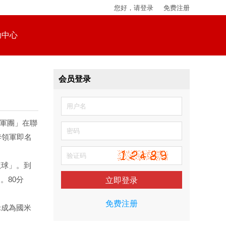
您好，请登录
免费注册
助中心
会员登录
黑軍團」在聯
季領軍即名
龍球」。到
。80分
免费注册
禾成為國米