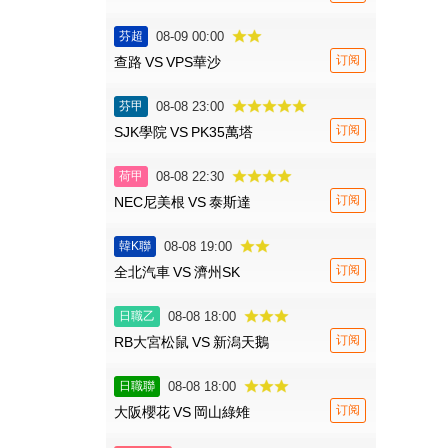
芬超
08-09 00:00
订阅
查路
VS
VPS華沙
芬甲
08-08 23:00
订阅
SJK學院
VS
PK35萬塔
荷甲
08-08 22:30
订阅
NEC尼美根
VS
泰斯達
韓K聯
08-08 19:00
订阅
全北汽車
VS
濟州SK
日職乙
08-08 18:00
订阅
RB大宮松鼠
VS
新潟天鵝
日職聯
08-08 18:00
订阅
大阪櫻花
VS
岡山綠雉