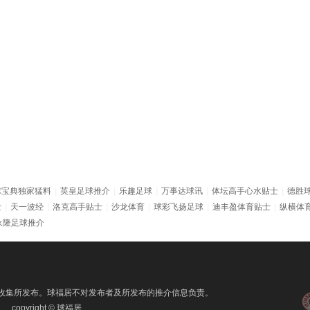
球宝典独家猛料
|
英皇足球推介
|
乐趣足球
|
万事达球讯
|
体坛高手心水贴士
|
德胜
士
|
天一波经
|
洛克高手贴士
|
沙龙体育
|
球彩飞扬足球
|
迪丰盈体育贴士
|
纵横体
永隆足球推介
收集所发布。球福居不对发布者及所发布的推介信息负责。
yright © 球福居