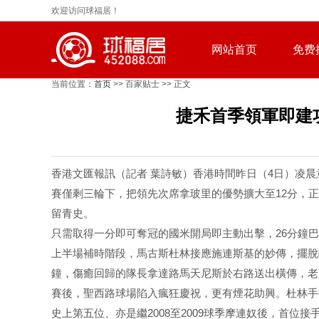
欢迎访问球福居！
网站首页
免费
当前位置：
首页
>> 百家贴士 >> 正文
捷禾首季領軍即建功
香港文匯報訊（記者 葉詩敏）香港時間昨日（4日）凌
賽僅剩三輪下，把領先次席拿玻里的優勢擴大至12分，
留青史。
只需取得一分即可奪冠的國米開局即主動出擊，26分鐘
上半場補時階段，馬古斯杜林接應施連斯基的妙傳，擺脫
鐘，傷癒回歸的隊長拿達路馬天尼斯於右路送出橫傳，老
賽後，聖西路球場陷入瘋狂慶祝，更有煙花助興。杜林手
史上第五位、亦是繼2008至2009球季摩連奴後，首位