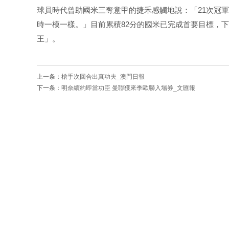
球員時代曾助國米三奪意甲的捷禾感觸地說：「21次冠
時一模一樣。」目前累積82分的國米已完成首要目標，下
王」。
上一条：
槍手次回合出真功夫_澳門日報
下一条：
明奈續約即當功臣 曼聯獲來季歐聯入場券_文匯報