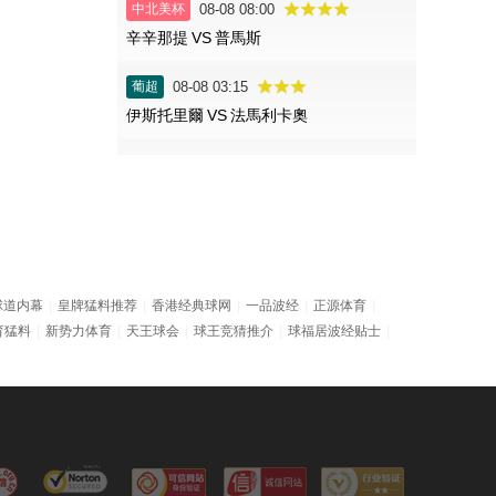
中北美杯
08-08 08:00
辛辛那提
VS
普馬斯
葡超
08-08 03:15
伊斯托里爾
VS
法馬利卡奧
球道内幕
|
皇牌猛料推荐
|
香港经典球网
|
一品波经
|
正源体育
|
育猛料
|
新势力体育
|
天王球会
|
球王竞猜推介
|
球福居波经贴士
|