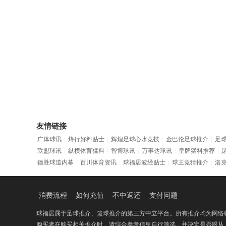
友情链接
广体球讯
|
烽行好料贴士
|
辉煌足球心水竞技
|
金巴伦足球推介
|
足
联盟球讯
|
纵横体育猛料
|
智博球讯
|
万事达球讯
|
皇牌猛料推荐
|
德胜球道内幕
|
百川体育资讯
|
球福居波经贴士
|
球王竞猜推介
|
洛
消费流程
如何充值
不中返还
支付问题
-
-
-
球福居属于足球推介、篮球推介的第三方中立平台。所有推介均为网络
购买者在购买相关推介时，请综合参考信息自行筛选，并决定是否跟从。 cop