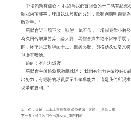
中場賴斯有信心：“我認為我們首回合的十二碼有點冤
歐冠兩項賽事，球證執法尺度的分別，歐賽判罰明顯更為
敗對手。”
馬體會近三場不敗，狀態士氣不俗，上場聯賽靠小將發
為次回合增添勝算。論人腳，馬體會實力絕不比槍手弱，
帥，床單兵進攻牌面十足。惟奧比歷、朗格勒及勒洛文特
爭勝有暗湧。
施帥：有能力爆廠
馬體會主帥施蒙尼激勵球隊：“我們有能力在輪換時仍
出努力，有經驗的球員展示出領導能力，這是我們所渴求
現爭取勝利。”
上一条：
英超：三冠王霸業在望 必捧曼城「客勝」_星島日報
下一条：
槍手次回合出真功夫_澳門日報