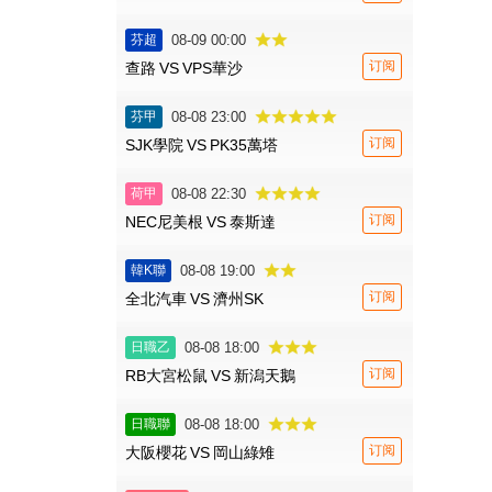
芬超
08-09 00:00
订阅
查路
VS
VPS華沙
芬甲
08-08 23:00
订阅
SJK學院
VS
PK35萬塔
荷甲
08-08 22:30
订阅
NEC尼美根
VS
泰斯達
韓K聯
08-08 19:00
订阅
全北汽車
VS
濟州SK
日職乙
08-08 18:00
订阅
RB大宮松鼠
VS
新潟天鵝
日職聯
08-08 18:00
订阅
大阪櫻花
VS
岡山綠雉