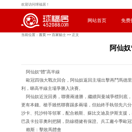
欢迎访问球福居！
网站首页
免费
当前位置：
首页
>> 百家贴士 >> 正文
阿仙奴
阿仙奴“體”高半線
歐冠四強大戰次回合，阿仙奴返回主場出擊再鬥馬德里
利，睇高半線主場爭勝入決賽。
阿仙奴近況回勇，聯賽兩連勝，繼續與曼城爭標到底，
更有本錢。槍手雖然聯賽踢多兩場，但始終手執領先六分
沙卡、托沙特等領軍，配合賴斯、蘇比文迪及伊斯支援，
巴及卡拉菲奧利把關，防線穩健有保證。兵工廠今季歐冠
賴斯：擊敗馬體會