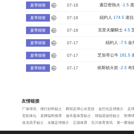
邁亞密熱火
-1.5
底
07-18
夏季聯賽
紐約人
174.5
達拉
07-18
夏季聯賽
克里夫蘭騎士
4.5
07-18
夏季聯賽
紐約人
-7.5
金
07-17
夏季聯賽
芝加哥公牛
181.5
07-17
夏季聯賽
侯斯頓火箭
-2.5
布
07-17
夏季聯賽
友情链接
广体球讯
|
烽行好料贴士
|
辉煌足球心水竞技
|
金巴伦足球推介
|
足
竞彩体坛
|
皇牌猛料推荐
|
迪丰盈体育贴士
|
球福居波经贴士
|
智博
洛克高手贴士
|
永隆足球推介
|
正源体育
|
百川体育资讯
|
第一赛场