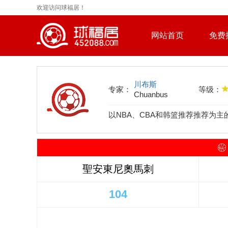
欢迎访问球福居！
网站首页
免费
川布斯
专家：
等级：
Chuanbus
以NBA、CBA和韩篮推荐推荐为
聖安東尼奧馬刺
104