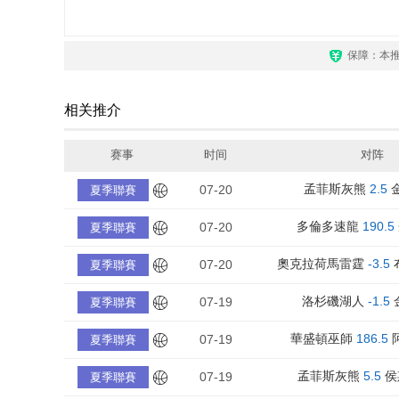
保障：本
相关推介
赛事
时间
对阵
孟菲斯灰熊
2.5
07-20
夏季聯賽
多倫多速龍
190.5
07-20
夏季聯賽
奧克拉荷馬雷霆
-3.5
07-20
夏季聯賽
洛杉磯湖人
-1.5
07-19
夏季聯賽
華盛頓巫師
186.5
07-19
夏季聯賽
孟菲斯灰熊
5.5
侯
07-19
夏季聯賽