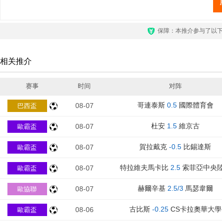
保障：本推介参与了以
相关推介
赛事
时间
对阵
哥連泰斯
0.5
國際體育會
08-07
巴西盃
杜安
1.5
維京古
08-07
歐霸盃
賀拉戴克
-0.5
比錫達斯
08-07
歐霸盃
特拉維夫馬卡比
2.5
索菲亞中央
08-07
歐霸盃
赫爾辛基
2.5/3
馬瑟韋爾
08-07
歐協聯
古比斯
-0.25
CS卡拉奧華大學
08-06
歐霸盃