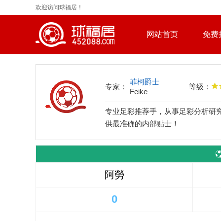
欢迎访问球福居！
网站首页
免费
菲柯爵士
专家：
等级：
Feike
专业足彩推荐手，从事足彩分析研
供最准确的内部贴士！
阿勞
0