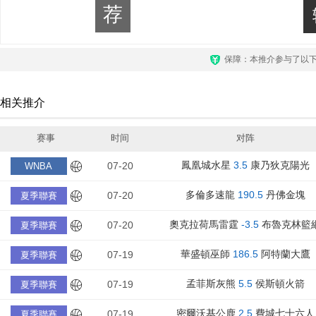
荐
保障：本推介参与了以
相关推介
赛事
时间
对阵
鳳凰城水星
3.5
康乃狄克陽光
07-20
WNBA
多倫多速龍
190.5
丹佛金塊
07-20
夏季聯賽
奧克拉荷馬雷霆
-3.5
布魯克林籃
07-20
夏季聯賽
華盛頓巫師
186.5
阿特蘭大鷹
07-19
夏季聯賽
孟菲斯灰熊
5.5
侯斯頓火箭
07-19
夏季聯賽
密爾沃基公鹿
2.5
費城七十六人
07-19
夏季聯賽