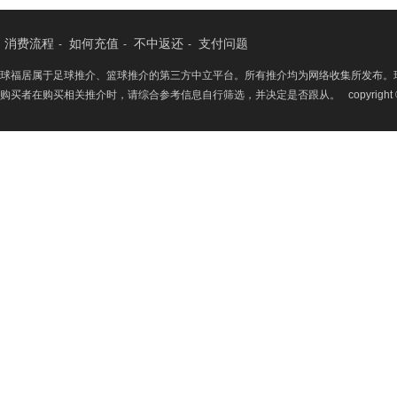
消费流程
如何充值
不中返还
支付问题
-
-
-
球福居属于足球推介、篮球推介的第三方中立平台。所有推介均为网络收集所发布。
购买者在购买相关推介时，请综合参考信息自行筛选，并决定是否跟从。 copyright 